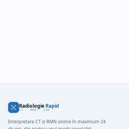
Trimite-o acum și primești
interpretarea în maximum 24 de
ore.
Trimite analiza ta
Radiologie
Rapid
CT · RMN · 24H
Interpretare CT și RMN online în maximum 24
de ore, din partea unui medic specialist