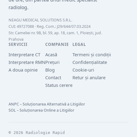
radiolog.
NEAGU MEDICAL SOLUTIONS S.R.L.
CUI:
49727088
· Reg. Com.:
J29/644/07.03.2024
Str. Cameliei nr. 9B, bl. 59, ap. 18, cam. 1, Ploiești, jud.
Prahova
SERVICII
COMPANIE
LEGAL
Interpretare CT
Acasă
Termeni și condiții
Interpretare RMN
Prețuri
Confidențialitate
A doua opinie
Blog
Cookie-uri
Contact
Retur și anulare
Status cerere
ANPC – Soluționarea Alternativă a Litigiilor
SOL – Soluționarea Online a Litigiilor
© 2026 Radiologie Rapid