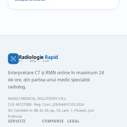
raportul este neclar sau ai nevoie de o a doua
opinie, contează foarte mult să știi și cât costă
interpretarea RMN,…
Radiologie
Rapid
CT · RMN · 24H
Interpretare CT și RMN online în maximum 24
de ore, din partea unui medic specialist
radiolog.
NEAGU MEDICAL SOLUTIONS S.R.L.
CUI:
49727088
· Reg. Com.:
J29/644/07.03.2024
Str. Cameliei nr. 9B, bl. 59, ap. 18, cam. 1, Ploiești, jud.
Prahova
SERVICII
COMPANIE
LEGAL