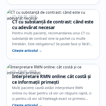
27 IULIE 2026
CT cu substanță de contrast: când este
cu adevărat necesar
Pentru mulți pacienți, recomandarea unui CT cu
substanță de contrast vine la pachet cu multe
întrebări. Este obligatoriu? Se poate face și fără?
Ajută cu adevărat la diagnostic? Și, poate cel mai
Citește articolul →
important, de ce este nevoie de contrast într-un
caz și nu în altul? În realitate, contrastul nu este
folosit automat la orice CT. El…
21 IULIE 2026
Interpretare RMN online: cât costă și
ce informații primești
Mulți pacienți caută astăzi interpretare RMN
online nu doar pentru că vor un răspuns rapid, ci
și pentru că vor să înțeleagă exact ce primesc
pentru banii plătiți. Când ai deja o investigație, dar
Citește articolul →