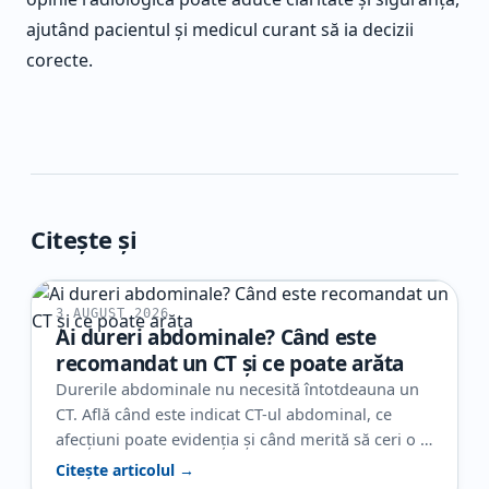
ajutând pacientul și medicul curant să ia decizii
corecte.
Citește și
3 AUGUST 2026
Ai dureri abdominale? Când este
recomandat un CT și ce poate arăta
Durerile abdominale nu necesită întotdeauna un
CT. Află când este indicat CT-ul abdominal, ce
afecțiuni poate evidenția și când merită să ceri o a
doua opinie radiologică.
Citește articolul →