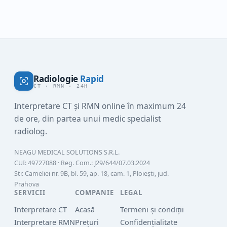
interpretarea RMN,…
Radiologie
Rapid
CT · RMN · 24H
Interpretare CT și RMN online în maximum 24
de ore, din partea unui medic specialist
radiolog.
NEAGU MEDICAL SOLUTIONS S.R.L.
CUI:
49727088
· Reg. Com.:
J29/644/07.03.2024
Str. Cameliei nr. 9B, bl. 59, ap. 18, cam. 1, Ploiești, jud.
Prahova
SERVICII
COMPANIE
LEGAL
Interpretare CT
Acasă
Termeni și condiții
Interpretare RMN
Prețuri
Confidențialitate