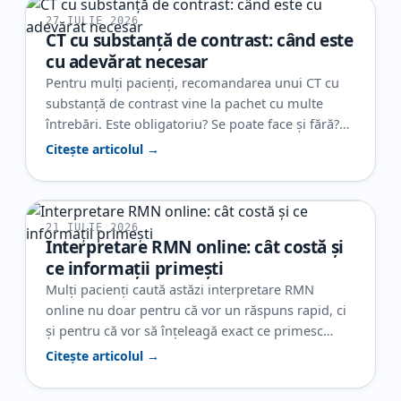
27 IULIE 2026
CT cu substanță de contrast: când este
cu adevărat necesar
Pentru mulți pacienți, recomandarea unui CT cu
substanță de contrast vine la pachet cu multe
întrebări. Este obligatoriu? Se poate face și fără?
Ajută cu adevărat la diagnostic? Și, poate cel mai
Citește articolul →
important, de ce este nevoie de contrast într-un
caz și nu în altul? În realitate, contrastul nu este
folosit automat la orice CT. El…
21 IULIE 2026
Interpretare RMN online: cât costă și
ce informații primești
Mulți pacienți caută astăzi interpretare RMN
online nu doar pentru că vor un răspuns rapid, ci
și pentru că vor să înțeleagă exact ce primesc
pentru banii plătiți. Când ai deja o investigație, dar
Citește articolul →
raportul este neclar sau ai nevoie de o a doua
opinie, contează foarte mult să știi și cât costă