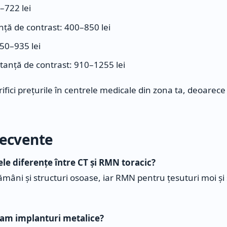
–722 lei
nță de contrast: 400–850 lei
50–935 lei
anță de contrast: 910–1255 lei
fici prețurile în centrele medicale din zona ta, deoarece
frecvente
ele diferențe între CT și RMN toracic?
ămâni și structuri osoase, iar RMN pentru țesuturi moi și 
 am implanturi metalice?