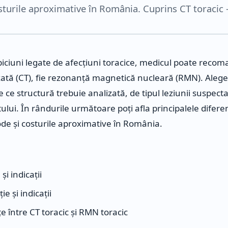
sturile aproximative în România. Cuprins CT toracic
piciuni legate de afecțiuni toracice, medicul poate recom
ată (CT), fie rezonanță magnetică nucleară (RMN). Aleg
 ce structură trebuie analizată, de tipul leziunii suspecta
tului. În rândurile următoare poți afla principalele difere
tode și costurile aproximative în România.
și indicații
ie și indicații
țe între CT toracic și RMN toracic