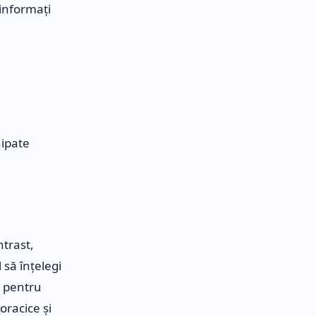
 informați
hipate
ntrast,
să înțelegi
al pentru
oracice și