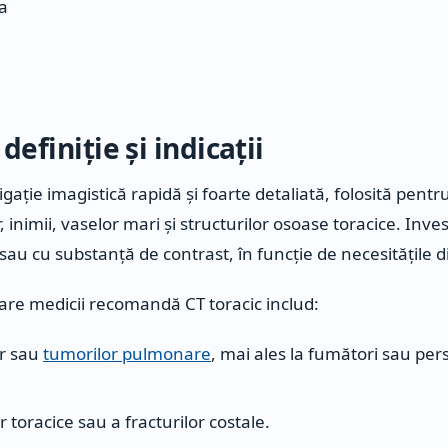
a
 definiție și indicații
igație imagistică rapidă și foarte detaliată, folosită pentr
 inimii, vaselor mari și structurilor osoase toracice. Inves
v sau cu substanță de contrast, în funcție de necesitățile 
n care medicii recomandă CT toracic includ:
or sau
tumorilor pulmonare
, mai ales la fumători sau pe
toracice sau a fracturilor costale.