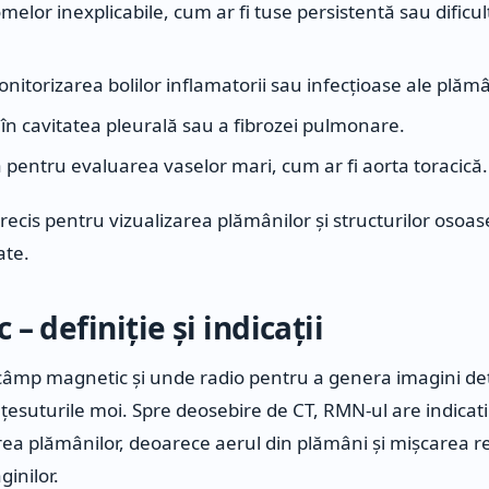
elor inexplicabile, cum ar fi tuse persistentă sau dificul
nitorizarea bolilor inflamatorii sau infecțioase ale plămâ
 în cavitatea pleurală sau a fibrozei pulmonare.
 pentru evaluarea vaselor mari, cum ar fi aorta toracică.
precis pentru vizualizarea plămânilor și structurilor osoas
ate.
 – definiție și indicații
câmp magnetic și unde radio pentru a genera imagini det
 țesuturile moi. Spre deosebire de CT, RMN-ul are indicati
rea plămânilor, deoarece aerul din plămâni și mișcarea re
ginilor.