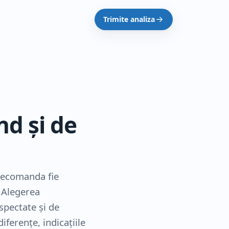
Trimite analiza
nd și de
 recomanda fie
 Alegerea
uspectate și de
iferențe, indicațiile