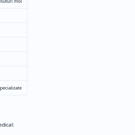
esuturi moi
specializate
dical: