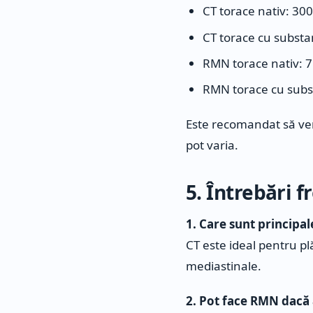
CT torace nativ: 300
CT torace cu substa
RMN torace nativ: 7
RMN torace cu subst
Este recomandat să veri
pot varia.
5. Întrebări 
1. Care sunt principal
CT este ideal pentru pl
mediastinale.
2. Pot face RMN dacă