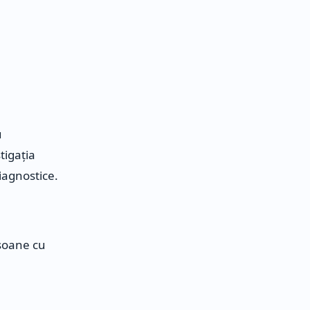
u
tigația
diagnostice.
rsoane cu