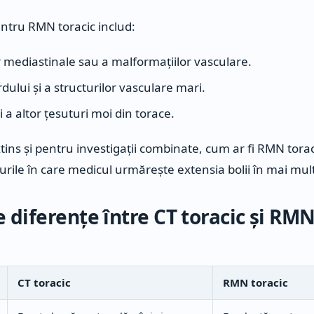
pentru RMN toracic includ:
 mediastinale sau a malformațiilor vasculare.
dului și a structurilor vasculare mari.
i a altor țesuturi moi din torace.
tins și pentru investigații combinate, cum ar fi RMN tora
rile în care medicul urmărește extensia bolii în mai mul
e diferențe între CT toracic și RM
CT toracic
RMN toracic