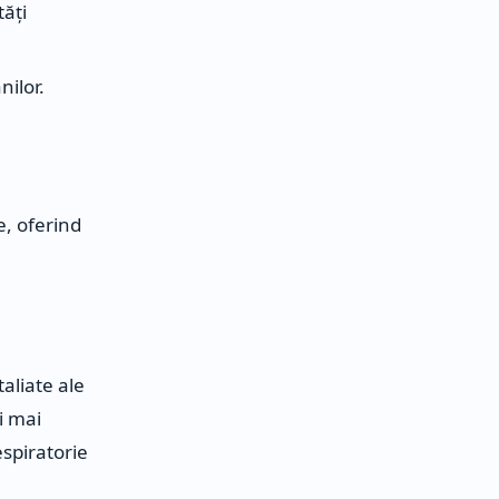
tăți
nilor.
e, oferind
aliate ale
i mai
spiratorie