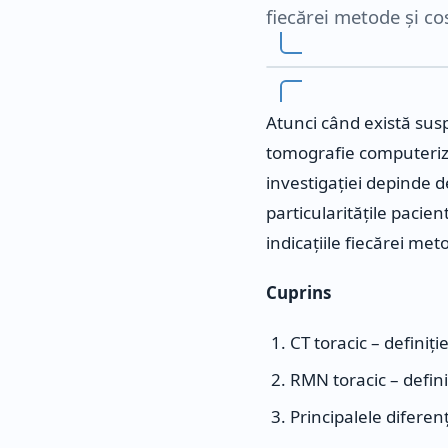
fiecărei metode și co
Atunci când există sus
tomografie computeriz
investigației depinde de
particularitățile pacien
indicațiile fiecărei me
Cuprins
CT toracic – definiție 
RMN toracic – definiț
Principalele diferen