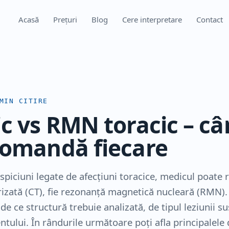
Acasă
Prețuri
Blog
Cere interpretare
Contact
IN CITIRE
ic vs RMN toracic – câ
comandă fiecare
spiciuni legate de afecțiuni toracice, medicul poate
zată (CT), fie rezonanță magnetică nucleară (RMN).
de ce structură trebuie analizată, de tipul leziunii s
entului. În rândurile următoare poți afla principalele d