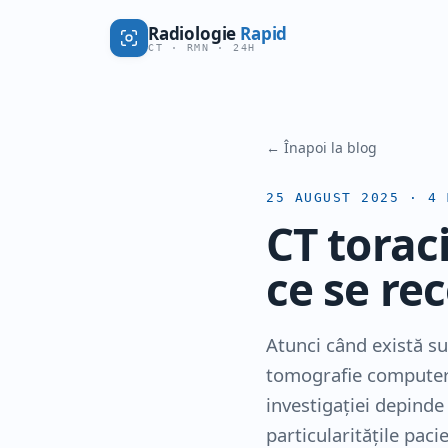
Radiologie
Rapid
CT · RMN · 24H
← Înapoi la blog
25 AUGUST 2025
·
4
M
CT torac
ce se re
Atunci când există su
tomografie computeri
investigației depinde 
particularitățile paci