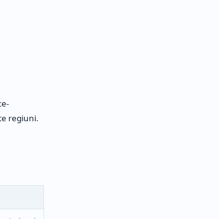
ce-
te regiuni.
N