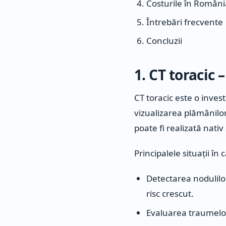
Costurile în Români
Întrebări frecvente
Concluzii
1. CT toracic –
CT toracic este o invest
vizualizarea plămânilor,
poate fi realizată nati
Principalele situații î
Detectarea nodulil
risc crescut.
Evaluarea traumelor 