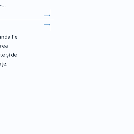
 –…
anda fie
erea
te și de
nțe,