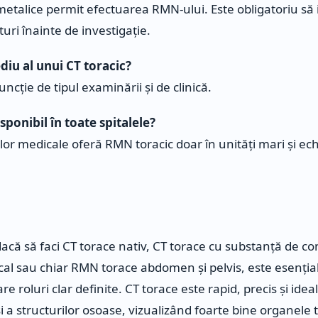
metalice permit efectuarea RMN-ului. Este obligatoriu să
ri înainte de investigație.
diu al unui CT toracic?
funcție de tipul examinării și de clinică.
sponibil în toate spitalele?
or medicale oferă RMN toracic doar în unități mari și ec
dacă să faci CT torace nativ, CT torace cu substanță de co
l sau chiar RMN torace abdomen și pelvis, este esențial 
are roluri clar definite. CT torace este rapid, precis și ide
 a structurilor osoase, vizualizând foarte bine organele t