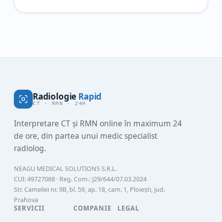
raportul este neclar sau ai nevoie de o a doua
opinie, contează foarte mult să știi și cât costă
interpretarea RMN,…
Radiologie
Rapid
CT · RMN · 24H
Interpretare CT și RMN online în maximum 24
de ore, din partea unui medic specialist
radiolog.
NEAGU MEDICAL SOLUTIONS S.R.L.
CUI:
49727088
· Reg. Com.:
J29/644/07.03.2024
Str. Cameliei nr. 9B, bl. 59, ap. 18, cam. 1, Ploiești, jud.
Prahova
SERVICII
COMPANIE
LEGAL