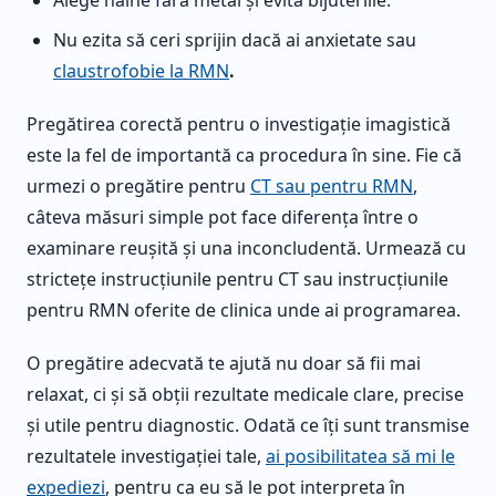
Alege haine fără metal și evită bijuteriile.
Nu ezita să ceri sprijin dacă ai anxietate sau
claustrofobie la RMN
.
Pregătirea corectă pentru o investigație imagistică
este la fel de importantă ca procedura în sine. Fie că
urmezi o pregătire pentru
CT sau pentru RMN
,
câteva măsuri simple pot face diferența între o
examinare reușită și una inconcludentă. Urmează cu
strictețe instrucțiunile pentru CT sau instrucțiunile
pentru RMN oferite de clinica unde ai programarea.
O pregătire adecvată te ajută nu doar să fii mai
relaxat, ci și să obții rezultate medicale clare, precise
și utile pentru diagnostic. Odată ce îți sunt transmise
rezultatele investigației tale,
ai posibilitatea să mi le
expediezi
, pentru ca eu să le pot interpreta în