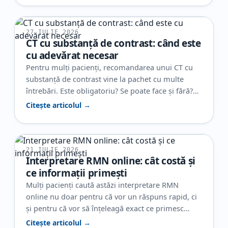
27 IULIE 2026
CT cu substanță de contrast: când este
cu adevărat necesar
Pentru mulți pacienți, recomandarea unui CT cu
substanță de contrast vine la pachet cu multe
întrebări. Este obligatoriu? Se poate face și fără?
Ajută cu adevărat la diagnostic? Și, poate cel mai
Citește articolul →
important, de ce este nevoie de contrast într-un
caz și nu în altul? În realitate, contrastul nu este
folosit automat la orice CT. El…
21 IULIE 2026
Interpretare RMN online: cât costă și
ce informații primești
Mulți pacienți caută astăzi interpretare RMN
online nu doar pentru că vor un răspuns rapid, ci
și pentru că vor să înțeleagă exact ce primesc
pentru banii plătiți. Când ai deja o investigație, dar
Citește articolul →