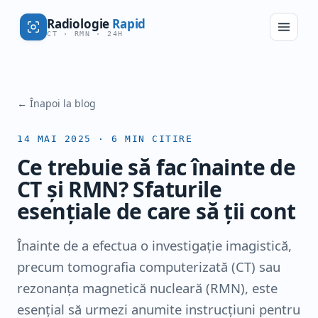
Radiologie
Rapid
CT · RMN · 24H
← Înapoi la blog
14 MAI 2025
·
6
MIN CITIRE
Ce trebuie să fac înainte de
CT și RMN? Sfaturile
esențiale de care să ții cont
Înainte de a efectua o investigație imagistică,
precum tomografia computerizată (CT) sau
rezonanța magnetică nucleară (RMN), este
esențial să urmezi anumite instrucțiuni pentru