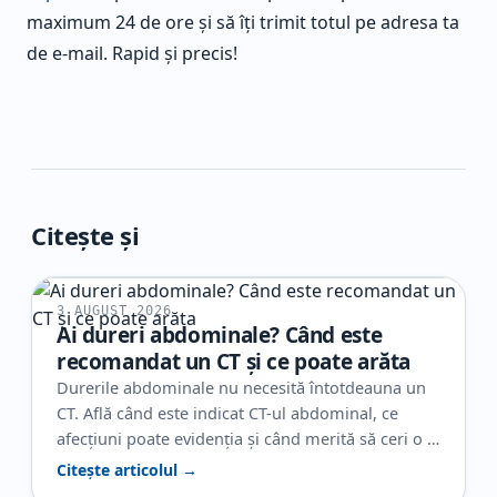
maximum 24 de ore și să îți trimit totul pe adresa ta
de e-mail. Rapid și precis!
Citește și
3 AUGUST 2026
Ai dureri abdominale? Când este
recomandat un CT și ce poate arăta
Durerile abdominale nu necesită întotdeauna un
CT. Află când este indicat CT-ul abdominal, ce
afecțiuni poate evidenția și când merită să ceri o a
doua opinie radiologică.
Citește articolul →