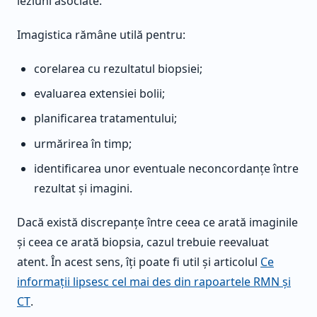
leziuni asociate.
Imagistica rămâne utilă pentru:
corelarea cu rezultatul biopsiei;
evaluarea extensiei bolii;
planificarea tratamentului;
urmărirea în timp;
identificarea unor eventuale neconcordanțe între
rezultat și imagini.
Dacă există discrepanțe între ceea ce arată imaginile
și ceea ce arată biopsia, cazul trebuie reevaluat
atent. În acest sens, îți poate fi util și articolul
Ce
informații lipsesc cel mai des din rapoartele RMN și
CT
.