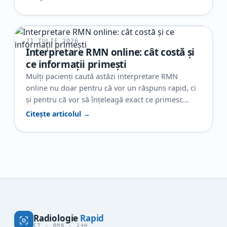
important, de ce este nevoie de contrast într-un
caz și nu în altul? În realitate, contrastul nu este
folosit automat la orice CT. El…
21 IULIE 2026
Interpretare RMN online: cât costă și
ce informații primești
Mulți pacienți caută astăzi interpretare RMN
online nu doar pentru că vor un răspuns rapid, ci
și pentru că vor să înțeleagă exact ce primesc
pentru banii plătiți. Când ai deja o investigație, dar
Citește articolul →
raportul este neclar sau ai nevoie de o a doua
opinie, contează foarte mult să știi și cât costă
interpretarea RMN,…
Radiologie
Rapid
CT · RMN · 24H