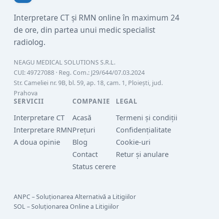
Interpretare CT și RMN online în maximum 24
de ore, din partea unui medic specialist
radiolog.
NEAGU MEDICAL SOLUTIONS S.R.L.
CUI:
49727088
· Reg. Com.:
J29/644/07.03.2024
Str. Cameliei nr. 9B, bl. 59, ap. 18, cam. 1, Ploiești, jud.
Prahova
SERVICII
COMPANIE
LEGAL
Interpretare CT
Acasă
Termeni și condiții
Interpretare RMN
Prețuri
Confidențialitate
A doua opinie
Blog
Cookie-uri
Contact
Retur și anulare
Status cerere
ANPC – Soluționarea Alternativă a Litigiilor
SOL – Soluționarea Online a Litigiilor