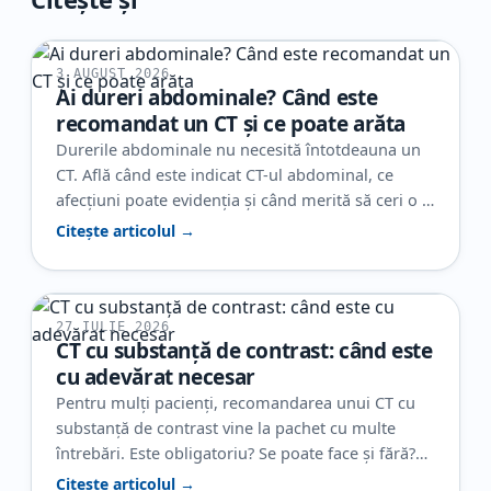
3 AUGUST 2026
Ai dureri abdominale? Când este
recomandat un CT și ce poate arăta
Durerile abdominale nu necesită întotdeauna un
CT. Află când este indicat CT-ul abdominal, ce
afecțiuni poate evidenția și când merită să ceri o a
doua opinie radiologică.
Citește articolul →
27 IULIE 2026
CT cu substanță de contrast: când este
cu adevărat necesar
Pentru mulți pacienți, recomandarea unui CT cu
substanță de contrast vine la pachet cu multe
întrebări. Este obligatoriu? Se poate face și fără?
Ajută cu adevărat la diagnostic? Și, poate cel mai
Citește articolul →