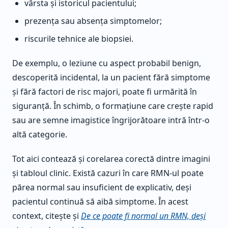
vârsta și istoricul pacientului;
prezența sau absența simptomelor;
riscurile tehnice ale biopsiei.
De exemplu, o leziune cu aspect probabil benign,
descoperită incidental, la un pacient fără simptome
și fără factori de risc majori, poate fi urmărită în
siguranță. În schimb, o formațiune care crește rapid
sau are semne imagistice îngrijorătoare intră într-o
altă categorie.
Tot aici contează și corelarea corectă dintre imagini
și tabloul clinic. Există cazuri în care RMN-ul poate
părea normal sau insuficient de explicativ, deși
pacientul continuă să aibă simptome. În acest
context, citește și
De ce poate fi normal un RMN, deși