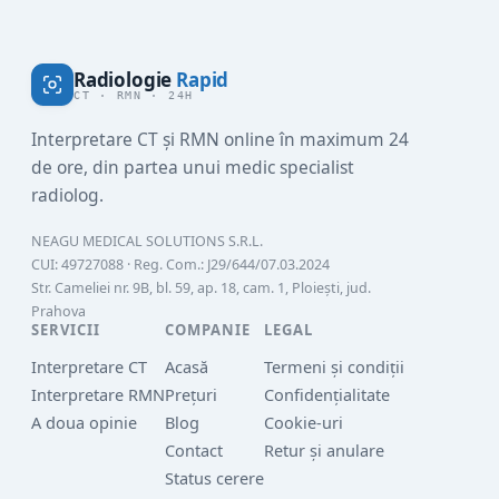
Radiologie
Rapid
CT · RMN · 24H
Interpretare CT și RMN online în maximum 24
de ore, din partea unui medic specialist
radiolog.
NEAGU MEDICAL SOLUTIONS S.R.L.
CUI:
49727088
· Reg. Com.:
J29/644/07.03.2024
Str. Cameliei nr. 9B, bl. 59, ap. 18, cam. 1, Ploiești, jud.
Prahova
SERVICII
COMPANIE
LEGAL
Interpretare CT
Acasă
Termeni și condiții
Interpretare RMN
Prețuri
Confidențialitate
A doua opinie
Blog
Cookie-uri
Contact
Retur și anulare
Status cerere