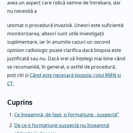
avea un aspect care ridică semne de întrebare, dar
nu necesită a
utomat o procedură invazivă. Uneori este suficientă
monitorizarea, alteori sunt utile investigații
suplimentare, iar în anumite cazuri un second
opinion radiologic poate clarifica dacă biopsia este
justificată sau nu. Dacă vrei să înțelegi mai bine când
se recomandă, în general, o astfel de procedură,
poți citi și
Când este necesară biopsia: rolul RMN și
CT
.
Cuprins
Ce înseamnă, de fapt, o formațiune „suspectă”
De ce o formațiune suspectă nu înseamnă