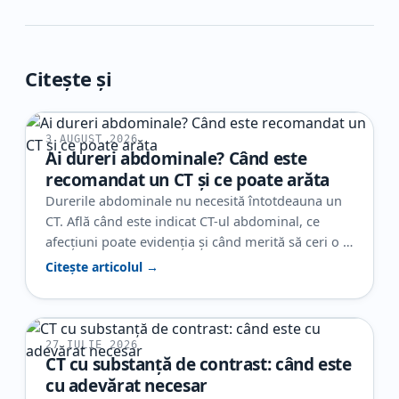
Citește și
3 AUGUST 2026
Ai dureri abdominale? Când este
recomandat un CT și ce poate arăta
Durerile abdominale nu necesită întotdeauna un
CT. Află când este indicat CT-ul abdominal, ce
afecțiuni poate evidenția și când merită să ceri o a
doua opinie radiologică.
Citește articolul →
27 IULIE 2026
CT cu substanță de contrast: când este
cu adevărat necesar