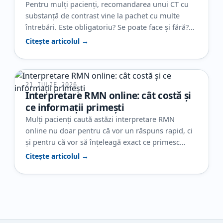
Pentru mulți pacienți, recomandarea unui CT cu
substanță de contrast vine la pachet cu multe
întrebări. Este obligatoriu? Se poate face și fără?
Ajută cu adevărat la diagnostic? Și, poate cel mai
Citește articolul →
important, de ce este nevoie de contrast într-un
caz și nu în altul? În realitate, contrastul nu este
folosit automat la orice CT. El…
21 IULIE 2026
Interpretare RMN online: cât costă și
ce informații primești
Mulți pacienți caută astăzi interpretare RMN
online nu doar pentru că vor un răspuns rapid, ci
și pentru că vor să înțeleagă exact ce primesc
pentru banii plătiți. Când ai deja o investigație, dar
Citește articolul →
raportul este neclar sau ai nevoie de o a doua
opinie, contează foarte mult să știi și cât costă
interpretarea RMN,…